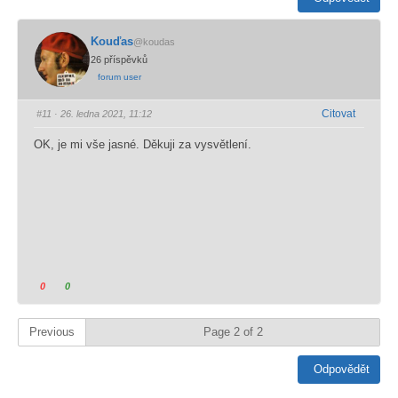
Kouďas
@koudas
26 příspěvků
forum user
Citovat
#11
· 26. ledna 2021, 11:12
OK, je mi vše jasné. Děkuji za vysvětlení.
K
K
0
0
l
l
i
i
Previous
Page 2 of 2
k
k
n
n
Odpovědět
u
u
t
t