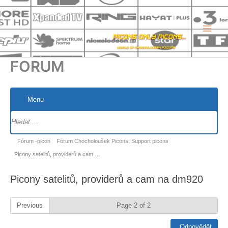
Přeskočit
na
obsah
FORUM
Menu
Navigace
fóra
Navigace
Fórum -picon
Fórum Chocholoušek Picons: Support picons
fóra
Picony satelitů, providerů a cam …
-
Picony satelitů, providerů a cam na dm920
nacházíte
se
Previous
Page 2 of 2
zde:
Odpovědět