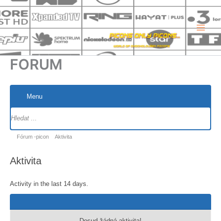
Přeskočit
na
obsah
FORUM
Menu
Navigace
fóra
Navigace
Fórum -picon
Aktivita
fóra
Aktivita
-
nacházíte
Activity in the last 14 days.
se
zde:
Dosud žádná aktivita!