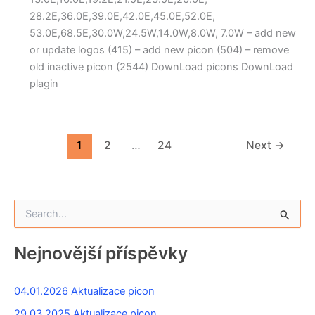
28.2E,36.0E,39.0E,42.0E,45.0E,52.0E,
53.0E,68.5E,30.0W,24.5W,14.0W,8.0W, 7.0W – add new
or update logos (415) – add new picon (504) – remove
old inactive picon (2544) DownLoad picons DownLoad
plagin
1
2
…
24
Next
→
V
y
h
l
Nejnovější příspěvky
e
d
a
04.01.2026 Aktualizace picon
t
29.03.2025 Aktualizace picon