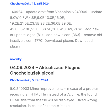
Chocholoušek
/
15. září 2024
140924 – update orbit from Vhannibal v240909 – update
5.0W,0.8W,4.8E,9.0E,13.0E,16.0E,
19.2E,21.5E,23.5E,28.2E,36.0E,39.0E,
42.0E,52.0E,53.0E,68.5E,30.0W,8.0W, 7.0W – add new
or update logos (81) – add new picon (363) – remove old
inactive picon (1770) DownLoad picons DownLoad
plagin
novinky
04.09.2024 – Aktualizace Pluginu
Chocholoušek picon!
Chocholoušek
/
5. září 2024
5.0.240903 Minor improvement: – in case of a problem
receiving an HTML file instead of a 7zip file, the found
HTML title from the file will be displayed – fixed wrong
resolution, in case of alternate image