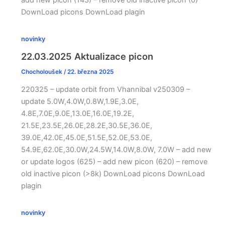
add new picon (143) – remove old inactive picon (0)
DownLoad picons DownLoad plagin
novinky
22.03.2025 Aktualizace picon
Chocholoušek
/
22. března 2025
220325 – update orbit from Vhannibal v250309 –
update 5.0W,4.0W,0.8W,1.9E,3.0E,
4.8E,7.0E,9.0E,13.0E,16.0E,19.2E,
21.5E,23.5E,26.0E,28.2E,30.5E,36.0E,
39.0E,42.0E,45.0E,51.5E,52.0E,53.0E,
54.9E,62.0E,30.0W,24.5W,14.0W,8.0W, 7.0W – add new
or update logos (625) – add new picon (620) – remove
old inactive picon (>8k) DownLoad picons DownLoad
plagin
novinky