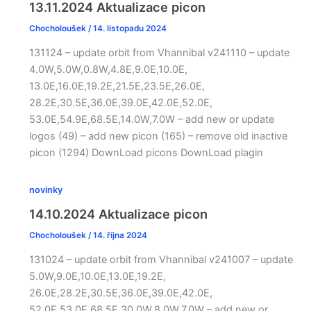
13.11.2024 Aktualizace picon
Chocholoušek
/
14. listopadu 2024
131124 – update orbit from Vhannibal v241110 – update
4.0W,5.0W,0.8W,4.8E,9.0E,10.0E,
13.0E,16.0E,19.2E,21.5E,23.5E,26.0E,
28.2E,30.5E,36.0E,39.0E,42.0E,52.0E,
53.0E,54.9E,68.5E,14.0W,7.0W – add new or update
logos (49) – add new picon (165) – remove old inactive
picon (1294) DownLoad picons DownLoad plagin
novinky
14.10.2024 Aktualizace picon
Chocholoušek
/
14. října 2024
131024 – update orbit from Vhannibal v241007 – update
5.0W,9.0E,10.0E,13.0E,19.2E,
26.0E,28.2E,30.5E,36.0E,39.0E,42.0E,
52.0E,53.0E,68.5E,30.0W,8.0W,7.0W – add new or