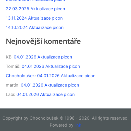
p
r
22.03.2025 Aktualizace picon
o
13.11.2024 Aktualizace picon
:
14.10.2024 Aktualizace picon
Nejnovější komentáře
KB
:
04.01.2026 Aktualizace picon
Tomáš
:
04.01.2026 Aktualizace picon
Chocholoušek
:
04.01.2026 Aktualizace picon
martin
:
04.01.2026 Aktualizace picon
Labi
:
04.01.2026 Aktualizace picon
Copyright by Chocholoušek © 1998 - 2020. All rights reserved.
Powered by
link