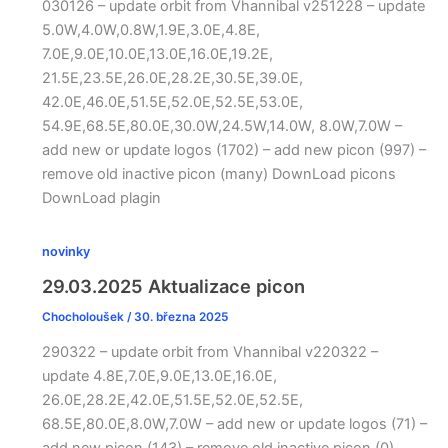
030126 – update orbit from Vhannibal v251228 – update
5.0W,4.0W,0.8W,1.9E,3.0E,4.8E,
7.0E,9.0E,10.0E,13.0E,16.0E,19.2E,
21.5E,23.5E,26.0E,28.2E,30.5E,39.0E,
42.0E,46.0E,51.5E,52.0E,52.5E,53.0E,
54.9E,68.5E,80.0E,30.0W,24.5W,14.0W, 8.0W,7.0W –
add new or update logos (1702) – add new picon (997) –
remove old inactive picon (many) DownLoad picons
DownLoad plagin
novinky
29.03.2025 Aktualizace picon
Chocholoušek
/
30. března 2025
290322 – update orbit from Vhannibal v220322 –
update 4.8E,7.0E,9.0E,13.0E,16.0E,
26.0E,28.2E,42.0E,51.5E,52.0E,52.5E,
68.5E,80.0E,8.0W,7.0W – add new or update logos (71) –