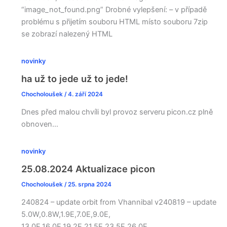
“image_not_found.png” Drobné vylepšení: – v případě
problému s přijetím souboru HTML místo souboru 7zip
se zobrazí nalezený HTML
novinky
ha už to jede už to jede!
Chocholoušek
/
4. září 2024
Dnes před malou chvíli byl provoz serveru picon.cz plně
obnoven…
novinky
25.08.2024 Aktualizace picon
Chocholoušek
/
25. srpna 2024
240824 – update orbit from Vhannibal v240819 – update
5.0W,0.8W,1.9E,7.0E,9.0E,
13.0E,16.0E,19.2E,21.5E,23.5E,26.0E,