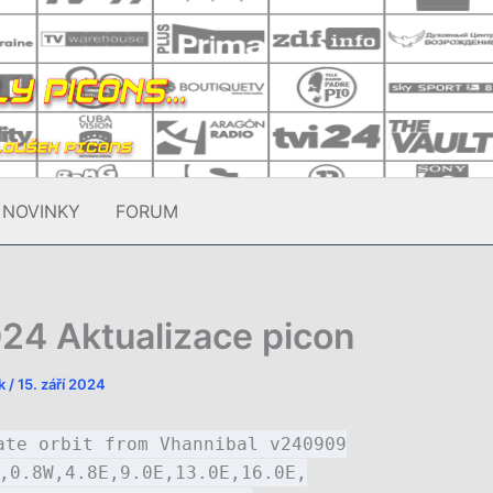
NOVINKY
FORUM
24 Aktualizace picon
ek
/
15. září 2024
ate orbit from Vhannibal v240909
,0.8W,4.8E,9.0E,13.0E,16.0E,