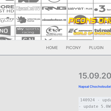
Přeskočit
na
obsah
HOME
PICONY
PLUGIN
15.09.20
Napsal
Chocholouš
140924 - upd
- update 5.0W