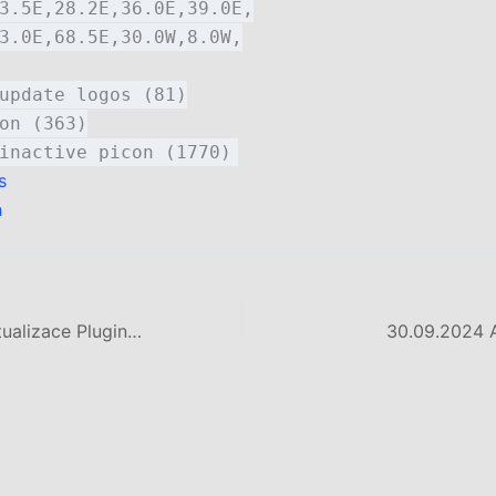
3.5E,28.2E,36.0E,39.0E,
3.0E,68.5E,30.0W,8.0W,
update logos (81)
on (363)
inactive picon (1770)
s
n
04.09.2024 – Aktualizace Pluginu Chocholoušek picon!
30.09.2024 A