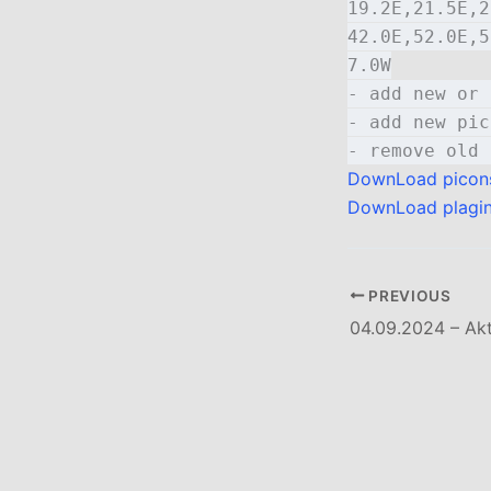
19.2E,21.5E,2
42.0E,52.0E,5
7.0W
- add new or 
- add new pic
- remove old 
DownLoad picon
DownLoad plagi
PREVIOUS