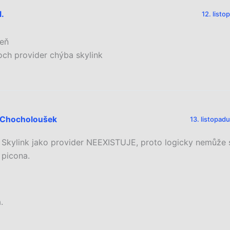
M.
12. list
eň
och provider chýba skylink
Chocholoušek
13. listopad
Skylink jako provider NEEXISTUJE, proto logicky nemůže 
picona.
.