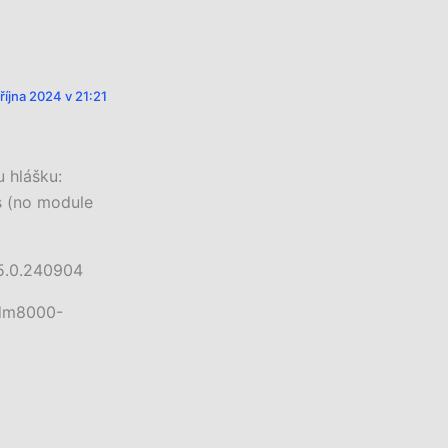
 října 2024 v 21:21
u hlášku:
s (no module
 5.0.240904
-dm8000-