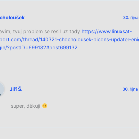
choloušek
30. říjn
avim, tvuj problem se resil uz tady
https://www.linuxsat-
port.com/thread/140321-chocholousek-picons-updater-en
gin/?postID=699132#post699132
Jiří Š.
30. října
super, děkuji