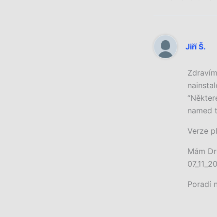
Jiří Š.
Zdravím
nainsta
“Někter
named t
Verze p
Mám Dr
07_11_20
Poradí 