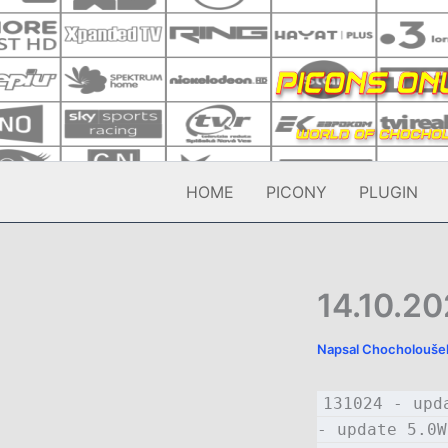
Přeskočit
na
obsah
HOME
PICONY
PLUGIN
14.10.20
Napsal
Chocholouš
131024 - upd
- update 5.0W