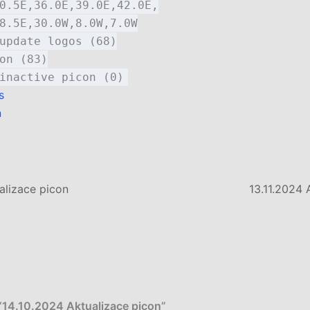
0.5E,36.0E,39.0E,42.0E,
8.5E,30.0W,8.0W,7.0W
update logos (68)
on (83)
inactive picon (0)
s
n
alizace picon
13.11.2024 
“14.10.2024 Aktualizace picon”