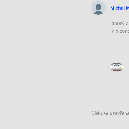
Michal 
dobrý d
v picon
Diskuse uzavřena