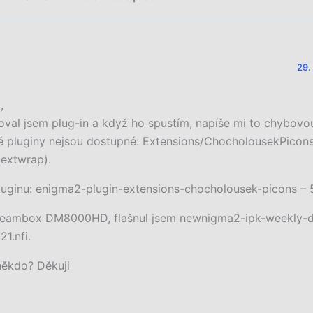
29.
,
loval jsem plug-in a když ho spustím, napíše mi to chybovo
é pluginy nejsou dostupné: Extensions/ChocholousekPicon
extwrap).
luginu: enigma2-plugin-extensions-chocholousek-picons –
eambox DM8000HD, flašnul jsem newnigma2-ipk-weekly
21.nfi.
někdo? Děkuji