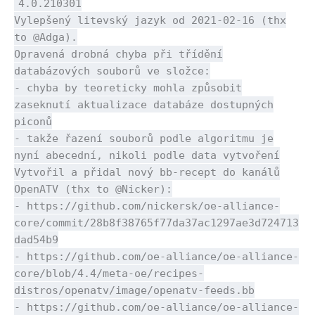
4.0.210301
Vylepšený litevský jazyk od 2021-02-16 (thx
to @Adga).
Opravená drobná chyba při třídění
databázových souborů ve složce:
- chyba by teoreticky mohla způsobit
zaseknutí aktualizace databáze dostupných
piconů
- takže řazení souborů podle algoritmu je
nyní abecední, nikoli podle data vytvoření
Vytvořil a přidal nový bb-recept do kanálů
OpenATV (thx to @Nicker):
- https://github.com/nickersk/oe-alliance-
core/commit/28b8f38765f77da37ac1297ae3d724713
dad54b9
- https://github.com/oe-alliance/oe-alliance-
core/blob/4.4/meta-oe/recipes-
distros/openatv/image/openatv-feeds.bb
- https://github.com/oe-alliance/oe-alliance-