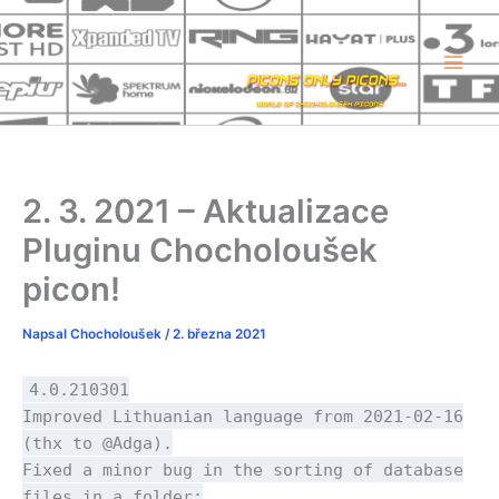
Přeskočit
na
obsah
2. 3. 2021 – Aktualizace
Pluginu Chocholoušek
picon!
Napsal
Chocholoušek
/
2. března 2021
4.0.210301
Improved Lithuanian language from 2021-02-16
(thx to @Adga).
Fixed a minor bug in the sorting of database
files in a folder: