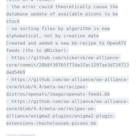
- the error could theoretically cause the
database update of available picons to be
stuck
- so sorting files by algorithm is now
alphabetical, not by creation date
Created and added a new bb-recipe to OpenATV
feeds (thx to @Nicker):
- https://github.com/nickersk/oe-alliance-
core/commit/28b8f38765f77da37ac1297ae3d724713
dad54b9
- https://github.com/oe-alliance/oe-alliance-
core/blob/4.4/meta-oe/recipes-
distros/openatv/image/openatv-feeds.bb
- https://github.com/oe-alliance/oe-alliance-
core/blob/4.4/meta-oe/recipes-oe-
alliance/enigma2-plugins/enigma2-plugin-
extensions-chocholousek-picons.bb