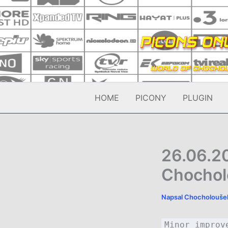
Přeskočit
na
obsah
HOME
PICONY
PLUGIN
26.06.20
Chochol
Napsal
Chocholouš
Minor improv