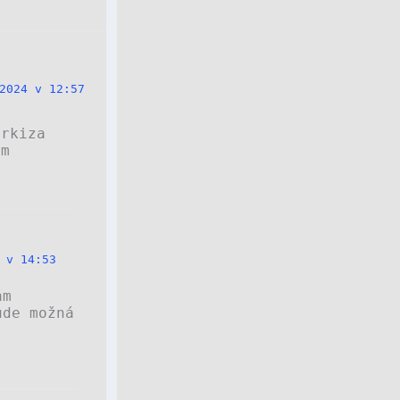
2024 v 12:57
arkiza
ám
 v 14:53
ám
ude možná