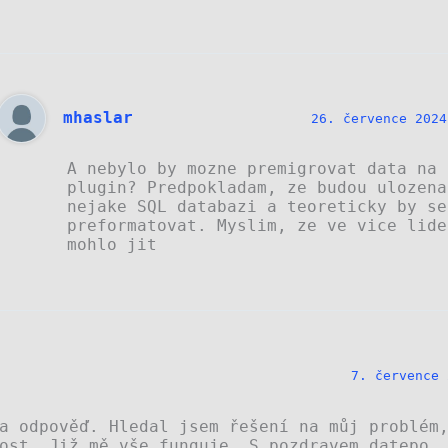
mhaslar
26. července 2024
A nebylo by mozne premigrovat data na 
plugin? Predpokladam, ze budou ulozena
nejake SQL databazi a teoreticky by se
preformatovat. Myslim, ze ve vice lide
mohlo jit
7. července 
a odpověď. Hledal jsem řešení na můj problém
ost. Již mě vše funguje. S pozdravem datepo.