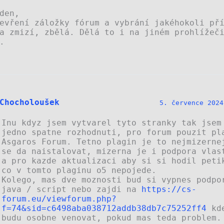
den,
evření záložky fórum a vybrání jakéhokoli př
a zmizí, zbělá. Dělá to i na jiném prohlížeč
.
Chocholoušek
5. července 2024
Inu kdyz jsem vytvarel tyto stranky tak jsem
jedno spatne rozhodnuti, pro forum pouzit pl
Asgaros Forum. Tetno plagin je to nejmizerne
se da naistalovat, mizerna je i podpora vlas
a pro kazde aktualizaci aby si si hodil peti
co v tomto plaginu o5 nepojede.
Kolego, mas dve moznosti bud si vypnes podpo
java / script nebo zajdi na
https://cs-
forum.eu/viewforum.php?
f=74&sid=c6498aba038712addb38db7c75252ff4
kde
budu osobne venovat, pokud mas teda problem.