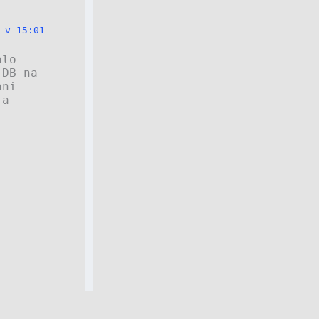
 v 15:01
alo
 DB na
ani
 a