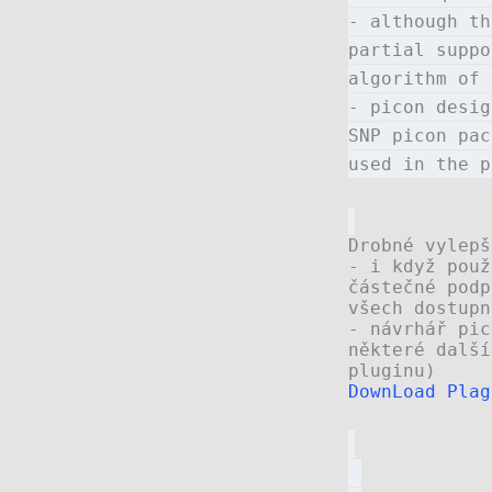
- although th
partial suppo
algorithm of 
- picon desig
SNP picon pac
used in the p
Drobné vylepš
- i když použ
částečné podp
všech dostupn
- návrhář pic
některé další
pluginu)
DownLoad Plag