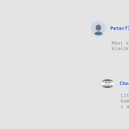
Peter7
Ahoj v
klasik
Cho
Li
ko
i 