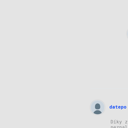
datepo
Díky z
neznal