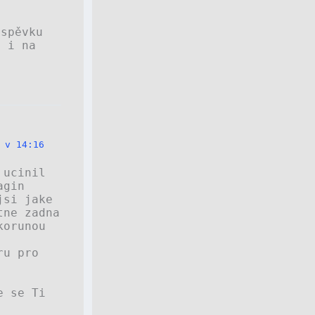
íspěvku
i i na
 v 14:16
 ucinil
agin
jsi jake
tne zadna
korunou
ru pro
 se Ti