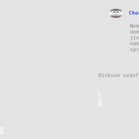
Cho
Ne
do
ji
ná
sp
Diskuse uzavř