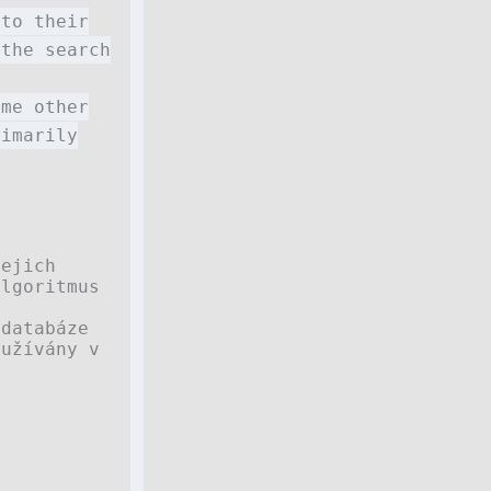
 to their
 the search
ome other
rimarily
jejich
algoritmus
 databáze
oužívány v