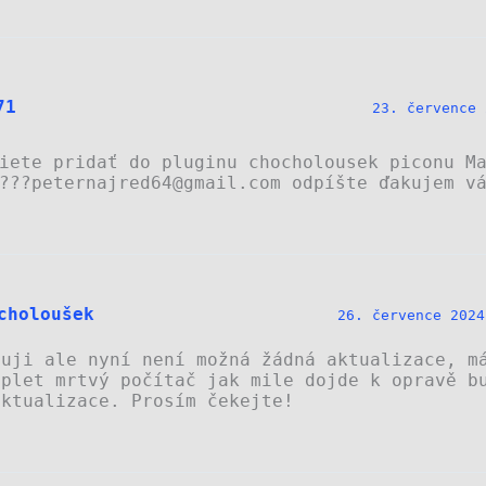
71
23. července 
iete pridať do pluginu chocholousek piconu M
???peternajred64@gmail.com odpíšte ďakujem v
choloušek
26. července 2024
tuji ale nyní není možná žádná aktualizace, m
mplet mrtvý počítač jak mile dojde k opravě b
aktualizace. Prosím čekejte!