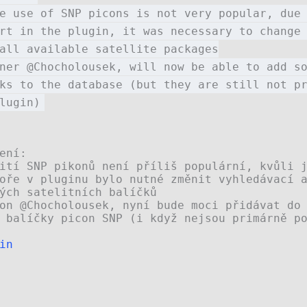
e use of SNP picons is not very popular, due
rt in the plugin, it was necessary to change
all available satellite packages
ner @Chocholousek, will now be able to add s
ks to the database (but they are still not p
lugin)
ení:
ití SNP pikonů není příliš populární, kvůli 
oře v pluginu bylo nutné změnit vyhledávací 
ých satelitních balíčků
on @Chocholousek, nyní bude moci přidávat do
 balíčky picon SNP (i když nejsou primárně p
in