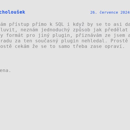
choloušek
26. července 2024
mám přístup přímo k SQL i když by se to asi d
mluvit, neznám jednoduchý způsob jak předělat
ny formát pro jiný plugin, přiznávám ze jsem 
hradu za ten současný plugin nehledal. Prostě
rostě cekám že se to samo třeba zase opraví.
ena.