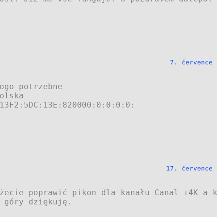
7. července 
ogo potrzebne
olska
13F2:5DC:13E:820000:0:0:0:0:
17. července 
żecie poprawić pikon dla kanału Canal +4K a 
 góry dziękuję.