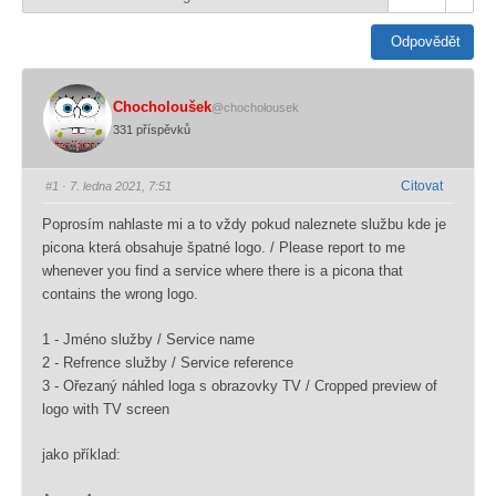
Odpovědět
Chocholoušek
@chocholousek
331 příspěvků
Citovat
#1
· 7. ledna 2021, 7:51
Poprosím nahlaste mi a to vždy pokud naleznete službu kde je
picona která obsahuje špatné logo. / Please report to me
whenever you find a service where there is a picona that
contains the wrong logo.
1 - Jméno služby / Service name
2 - Refrence služby / Service reference
3 - Ořezaný náhled loga s obrazovky TV / Cropped preview of
logo with TV screen
jako příklad: