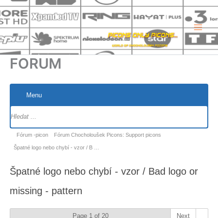
Přeskočit
na
obsah
FORUM
Menu
Navigace
fóra
Navigace
Fórum -picon
Fórum Chocholoušek Picons: Support picons
fóra
Špatné logo nebo chybí - vzor / B …
-
Špatné logo nebo chybí - vzor / Bad logo or
nacházíte
se
missing - pattern
zde:
Page 1 of 20
Next