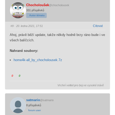
s
k
k
Chocholoušek
@chocholousek
.
n
n
331 příspěvků
u
u
Autor tématu
t
t
í
í
Citovat
#9
· 20. ledna 2021, 17:51
m
m
Ahoj, právě běží update, takže někdy hodně brzy ráno bude i ve
v
v
všech balíčcích.
y
y
j
j
Nahrané soubory:
á
á
d
d
home4k-all_by_chocholousek.7z
ř
ř
e
e
t
t
K
K
0
0
e
e
l
l
n
s
Vrchní velitel pro boj ve vysoké trávě
i
i
e
o
k
k
s
u
n
n
o
h
satmario
@satmario
u
u
u
l
8 příspěvků
t
t
h
a
forum user
í
í
l
s