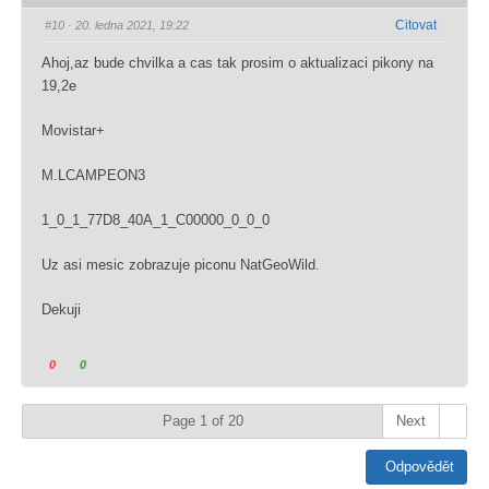
m
m
a
.
Citovat
#10
· 20. ledna 2021, 19:22
v
v
s
y
y
.
Ahoj,az bude chvilka a cas tak prosim o aktualizaci pikony na
j
j
19,2e
á
á
d
d
Movistar+
ř
ř
e
e
M.LCAMPEON3
t
t
e
e
1_0_1_77D8_40A_1_C00000_0_0_0
n
s
e
o
Uz asi mesic zobrazuje piconu NatGeoWild.
s
u
o
h
Dekuji
u
l
h
a
l
s
K
K
0
0
a
.
l
l
s
i
i
Page 1 of 20
Next
.
k
k
n
n
Odpovědět
u
u