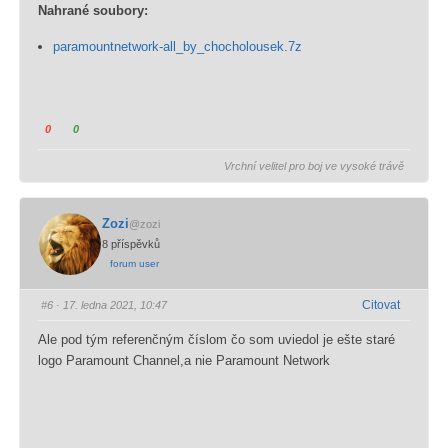
Nahrané soubory:
j
j
á
á
paramountnetwork-all_by_chocholousek.7z
d
d
ř
ř
e
e
t
t
K
K
0
0
e
e
l
l
n
s
Vrchní velitel pro boj ve vysoké trávě
i
i
e
o
k
k
s
u
n
n
o
h
Zozi
@zozi
u
u
u
l
8 příspěvků
t
t
h
a
forum user
í
í
l
s
m
m
a
.
Citovat
#6
· 17. ledna 2021, 10:47
v
v
s
y
y
.
Ale pod tým referenčným číslom čo som uviedol je ešte staré
j
j
logo Paramount Channel,a nie Paramount Network
á
á
d
d
ř
ř
e
e