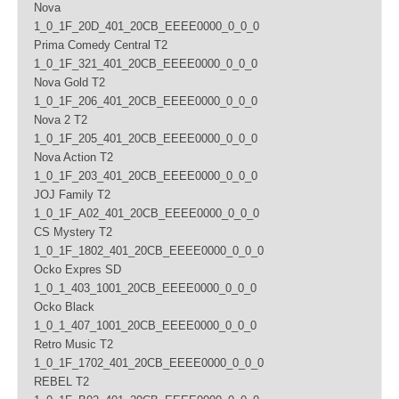
Nova
d
d
1_0_1F_20D_401_20CB_EEEE0000_0_0_0
ř
ř
Prima Comedy Central T2
e
e
1_0_1F_321_401_20CB_EEEE0000_0_0_0
t
t
Nova Gold T2
e
e
1_0_1F_206_401_20CB_EEEE0000_0_0_0
n
s
Nova 2 T2
e
o
1_0_1F_205_401_20CB_EEEE0000_0_0_0
s
u
Nova Action T2
o
h
1_0_1F_203_401_20CB_EEEE0000_0_0_0
u
l
h
a
JOJ Family T2
l
s
1_0_1F_A02_401_20CB_EEEE0000_0_0_0
a
.
CS Mystery T2
s
1_0_1F_1802_401_20CB_EEEE0000_0_0_0
.
Ocko Expres SD
1_0_1_403_1001_20CB_EEEE0000_0_0_0
Ocko Black
1_0_1_407_1001_20CB_EEEE0000_0_0_0
Retro Music T2
1_0_1F_1702_401_20CB_EEEE0000_0_0_0
REBEL T2