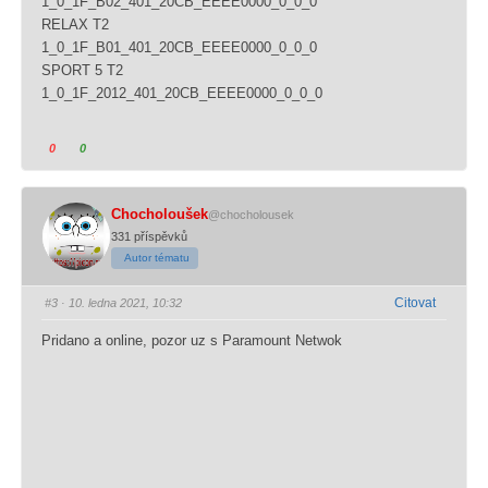
1_0_1F_B02_401_20CB_EEEE0000_0_0_0
RELAX T2
1_0_1F_B01_401_20CB_EEEE0000_0_0_0
SPORT 5 T2
1_0_1F_2012_401_20CB_EEEE0000_0_0_0
K
K
0
0
l
l
i
i
k
k
Chocholoušek
@chocholousek
n
n
331 příspěvků
u
u
Autor tématu
t
t
í
í
Citovat
#3
· 10. ledna 2021, 10:32
m
m
Pridano a online, pozor uz s Paramount Netwok
v
v
y
y
j
j
á
á
d
d
ř
ř
e
e