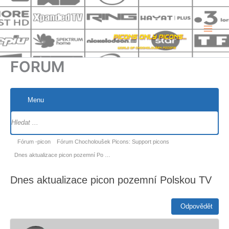
Přeskočit
na
obsah
FORUM
Menu
Navigace
fóra
Navigace
Fórum -picon
Fórum Chocholoušek Picons: Support picons
fóra
Dnes aktualizace picon pozemní Po …
-
Dnes aktualizace picon pozemní Polskou TV
nacházíte
se
Odpovědět
zde: