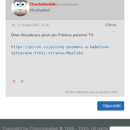
Chocholoušek
@chocholousek
331 příspěvků
Citovat
#1
· 1. května 2021, 11:14
Dnes Aktualizace picon pro Polskou pozemní TV.
https://picon.cz/picony-pozemni-a-kabelove-
vytvorene-treti-stranou/#polsko
K
K
0
0
l
l
Vrchní velitel pro boj ve vysoké trávě
i
i
k
k
n
n
Odpovědět
u
u
t
t
í
í
m
m
Copyright by Chocholoušek © 1998 - 2020. All rights reserved.