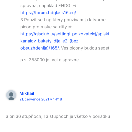
spravna, napriklad FHDG. =>
https://forum.hdglass16.eu/
3 Pouzit setting ktery pouzivam ja k tvorbe
picon pro ruske satelity =>
https://gisclub.tv/settingi-polzovatelej/spiski-
kanalov-bukety-dlja-e2-(bez-
obsuzhdenija)/165/
. Ves picony budou sedet
p.s. 353000 je urcite spravne.
Mikhail
21. července 2021 v 14:18
a pri 36 stupňoch, 13 stupňoch je všetko v poriadku