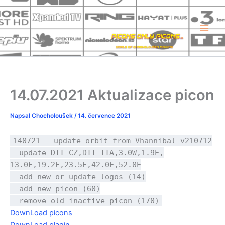
Přeskočit
na
obsah
14.07.2021 Aktualizace picon
Napsal
Chocholoušek
/
14. července 2021
140721 - update orbit from Vhannibal v210712
- update DTT CZ,DTT ITA,3.0W,1.9E,
13.0E,19.2E,23.5E,42.0E,52.0E
- add new or update logos (14)
- add new picon (60)
- remove old inactive picon (170)
DownLoad picons
DownLoad plagin