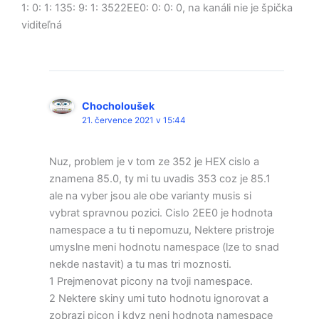
1: 0: 1: 135: 9: 1: 3522EE0: 0: 0: 0, na kanáli nie je špička
viditeľná
Chocholoušek
21. července 2021 v 15:44
Nuz, problem je v tom ze 352 je HEX cislo a
znamena 85.0, ty mi tu uvadis 353 coz je 85.1
ale na vyber jsou ale obe varianty musis si
vybrat spravnou pozici. Cislo 2EE0 je hodnota
namespace a tu ti nepomuzu, Nektere pristroje
umyslne meni hodnotu namespace (lze to snad
nekde nastavit) a tu mas tri moznosti.
1 Prejmenovat picony na tvoji namespace.
2 Nektere skiny umi tuto hodnotu ignorovat a
zobrazi picon i kdyz neni hodnota namespace