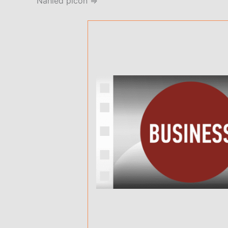
Náhled picon =>