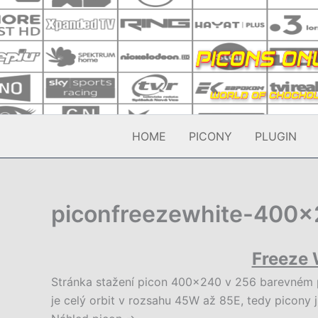
Přeskočit
na
obsah
HOME
PICONY
PLUGIN
piconfreezewhite-400
Freeze 
Stránka stažení picon 400×240 v 256 barevném 
je celý orbit v rozsahu 45W až 85E, tedy picony 