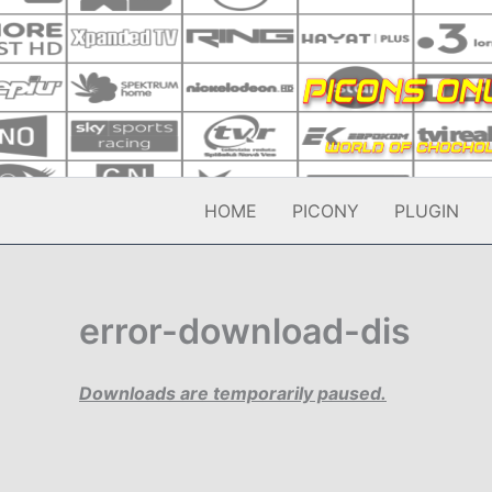
Přeskočit
na
obsah
HOME
PICONY
PLUGIN
error-download-dis
Downloads are temporarily paused.