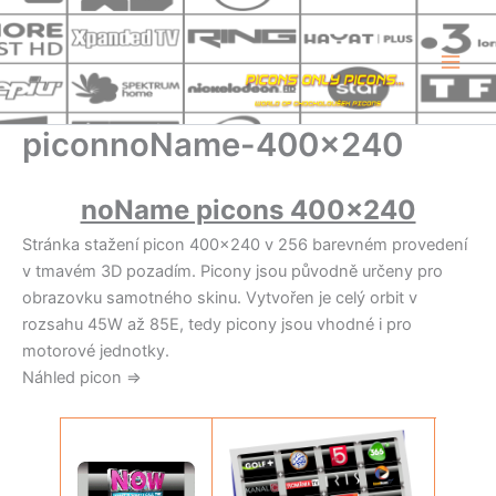
Přeskočit
na
obsah
piconnoName-400×240
noName picons 400×240
Stránka stažení picon 400×240 v 256 barevném provedení
v tmavém 3D pozadím. Picony jsou původně určeny pro
obrazovku samotného skinu. Vytvořen je celý orbit v
rozsahu 45W až 85E, tedy picony jsou vhodné i pro
motorové jednotky.
Náhled picon =>