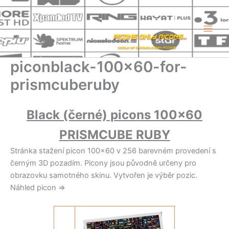
Přeskočit
na
obsah
piconblack-100×60-for-
prismcuberuby
Black (černé) picons 100×60
PRISMCUBE RUBY
Stránka stažení picon 100×60 v 256 barevném provedení s
černým 3D pozadím. Picony jsou původně určeny pro
obrazovku samotného skinu. Vytvořen je výběr pozic.
Náhled picon =>