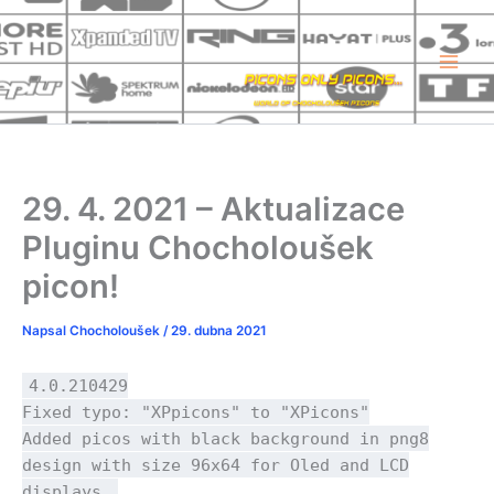
Přeskočit
na
obsah
29. 4. 2021 – Aktualizace
Pluginu Chocholoušek
picon!
Napsal
Chocholoušek
/
29. dubna 2021
4.0.210429
Fixed typo: "XPpicons" to "XPicons"
Added picos with black background in png8
design with size 96x64 for Oled and LCD
displays.