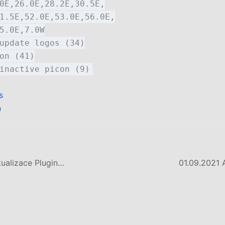
0E,26.0E,28.2E,30.5E,
1.5E,52.0E,53.0E,56.0E,
5.0E,7.0W
update logos (34)
on (41)
inactive picon (9)
s
n
20.07. 2021 – Aktualizace Pluginu Chocholoušek picon!
01.09.2021 