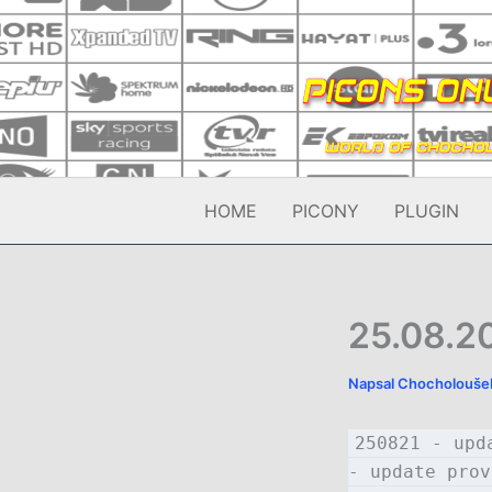
Přeskočit
na
obsah
HOME
PICONY
PLUGIN
25.08.20
Napsal
Chocholouš
250821 - upd
- update prov