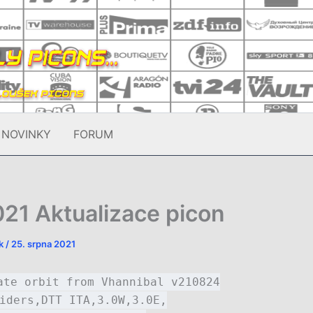
NOVINKY
FORUM
21 Aktualizace picon
ek
/
25. srpna 2021
ate orbit from Vhannibal v210824
iders,DTT ITA,3.0W,3.0E,